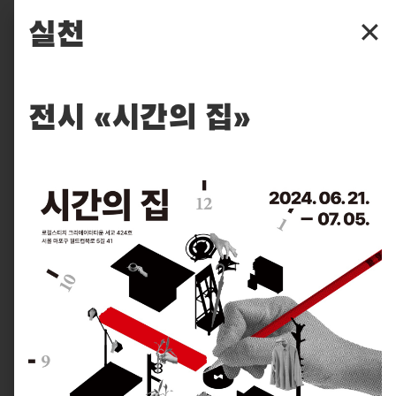
파주타이포그라피배곳
실천
✕
배곳
전시 «시간의 집»
배움
입학
후원
찾아보기
실천
피읖