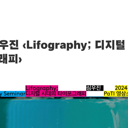
우진 ‹Lifography; 디지
래피›