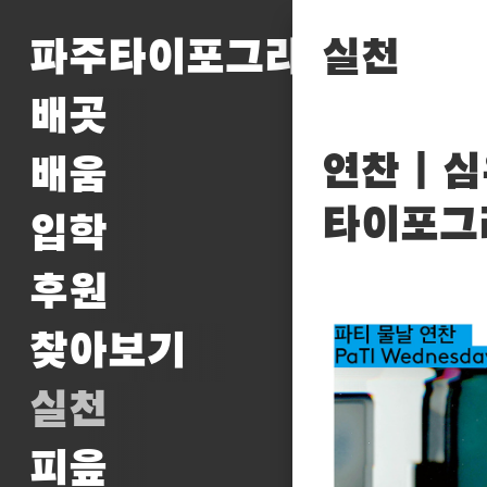
파주타이포그라피배곳
실천
배곳
연찬 | 심
배움
타이포그
입학
후원
찾아보기
실천
피읖