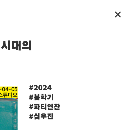
✕
털 시대의
#2024
#봄학기
#파티연찬
#심우진