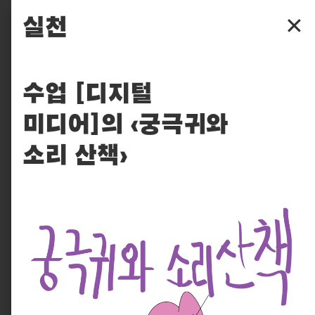
파주타이포그라피배곳
실천
✕
배곳
수업 [디지털
배움
미디어]의 ‹궁극귀와
입학
소리 산책›
후원
찾아보기
실천
피읖