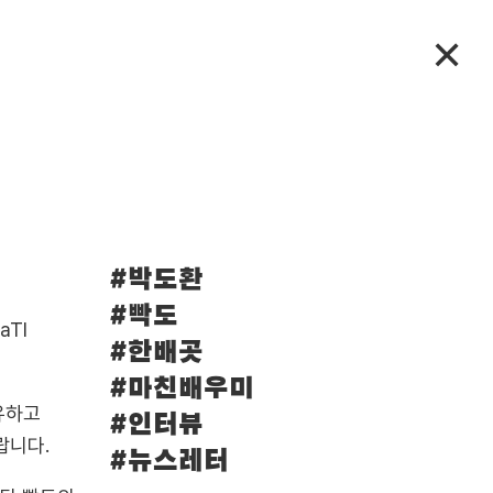
✕
#박도환
#빡도
aTI
#한배곳
#마친배우미
유하고
#인터뷰
랍니다.
#뉴스레터