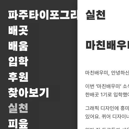
파주타이포그라피배곳
실천
배곳
마친배우미
배움
입학
마친배우미, 안녕하
후원
이번 ‘마친배우미’ 소
찾아보기
한배곳 1기로 입학했어
실천
그래픽 디자인에 흥
있어요. 퀴어 디자이
피읖