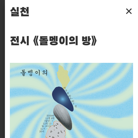
파주타이포그라피배곳
실천
✕
배곳
전시 《돌멩이의 방》
배움
입학
후원
찾아보기
실천
피읖