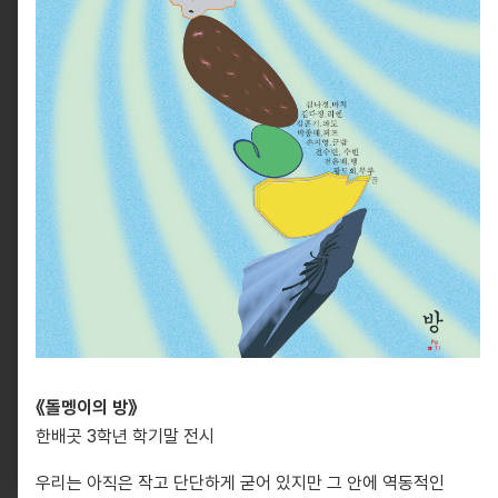
10881, 경기도 파주시 회동길 330
info@pati.kr
330 Hoedong-gil, Paju-si, Gyeonggi-do 10881,
South Korea
《돌멩이의 방》
info@pati.kr
한배곳 3학년 학기말 전시
우리는 아직은 작고 단단하게 굳어 있지만 그 안에 역동적인