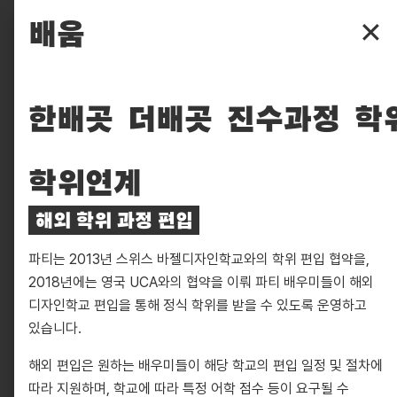
파주타이포그라피배곳
배움
✕
배곳
배움
한배곳
더배곳
진수과정
학
입학
학위연계
후원
해외 학위 과정 편입
찾아보기
파티는 2013년 스위스 바젤디자인학교와의 학위 편입 협약을,
실천
2018년에는 영국 UCA와의 협약을 이뤄 파티 배우미들이 해외
디자인학교 편입을 통해 정식 학위를 받을 수 있도록 운영하고
피읖
있습니다.
해외 편입은 원하는 배우미들이 해당 학교의 편입 일정 및 절차에
따라 지원하며, 학교에 따라 특정 어학 점수 등이 요구될 수