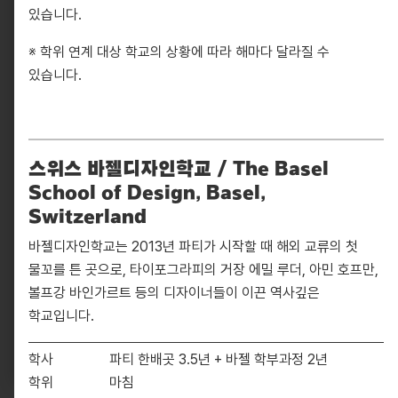
있습니다.
※ 학위 연계 대상 학교의 상황에 따라 해마다 달라질 수
있습니다.
스위스 바젤디자인학교 / The Basel
School of Design, Basel,
Switzerland
10881, 경기도 파주시 회동길 330
바젤디자인학교는 2013년 파티가 시작할 때 해외 교류의 첫
info@pati.kr
물꼬를 튼 곳으로, 타이포그라피의 거장 에밀 루더, 아민 호프만,
볼프강 바인가르트 등의 디자이너들이 이끈 역사깊은
330 Hoedong-gil, Paju-si, Gyeonggi-do 10881,
South Korea
학교입니다.
info@pati.kr
학사
파티 한배곳 3.5년 + 바젤 학부과정 2년
학위
마침