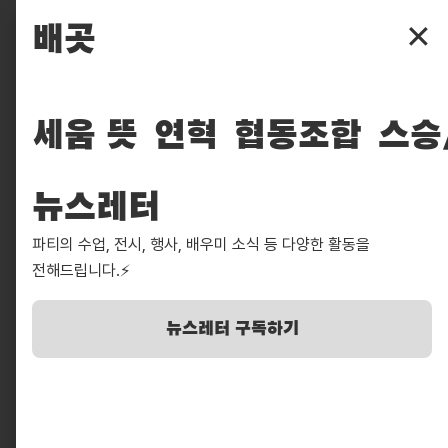
파주타이포그라피배곳
배곳
✕
배곳
배움
세움 뜻
연혁
협동조합
스승
입학
뉴스레터
후원
파티의 수업, 전시, 행사, 배우미 소식 등 다양한 활동을
찾아보기
전해드립니다.⚡️
실천
뉴스레터 구독하기
피읖