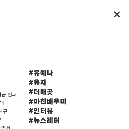
✕
#유예나
#유자
#더배곳
일곱 번째
#마친배우미
년대
#인터뷰
양혜규
.
#뉴스레터
하면서