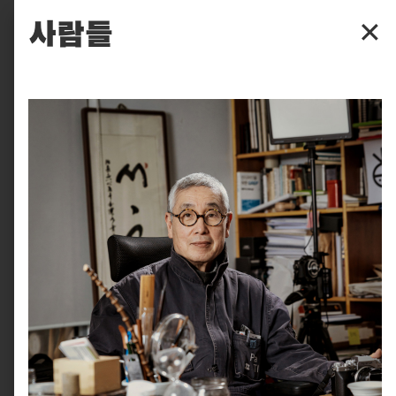
파주타이포그라피배곳
사람들
✕
배곳
배움
입학
후원
찾아보기
실천
피읖