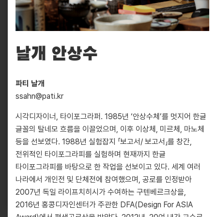
날개 안상수
파티 날개
ssahn@pati.kr
시각디자이너, 타이포그라퍼. 1985년 ‘안상수체’를 멋지어 한글
글꼴의 탈네모 흐름을 이끌었으며, 이후 이상체, 미르체, 마노체
10881, 경기도 파주시 회동길 330
등을 선보였다. 1988년 실험잡지 「보고서/ 보고서」를 창간,
info@pati.kr
전위적인 타이포그라피를 실험하며 현재까지 한글
330 Hoedong-gil, Paju-si, Gyeonggi-do 10881,
타이포그라피를 바탕으로 한 작업을 선보이고 있다. 세계 여러
South Korea
나라에서 개인전 및 단체전에 참여했으며, 공로를 인정받아
info@pati.kr
2007년 독일 라이프치히시가 수여하는 구텐베르크상을,
2016년 홍콩디자인센터가 주관한 DFA(Design For ASIA