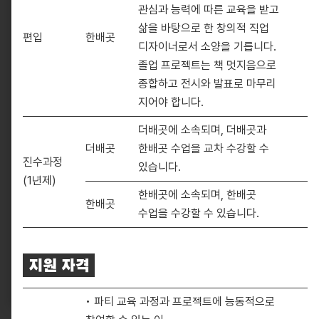
관심과 능력에 따른 교육을 받고
삶을 바탕으로 한 창의적 직업
편입
한배곳
디자이너로서 소양을 기릅니다.
졸업 프로젝트는 책 멋지음으로
종합하고 전시와 발표로 마무리
지어야 합니다.
더배곳에 소속되며, 더배곳과
더배곳
한배곳 수업을 교차 수강할 수
진수과정
있습니다.
(1년제)
한배곳에 소속되며, 한배곳
10881, 경기도 파주시 회동길 330
한배곳
info@pati.kr
수업을 수강할 수 있습니다.
330 Hoedong-gil, Paju-si, Gyeonggi-do 10881,
South Korea
지원 자격
info@pati.kr
• 파티 교육 과정과 프로젝트에 능동적으로